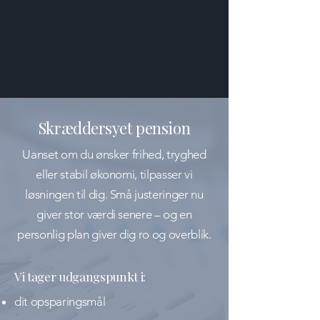
Skræddersyet pension
Uanset om du ønsker frihed, tryghed
eller stabil økonomi, tilpasser vi
løsningen til dig. Små justeringer nu
giver stor værdi senere – og en
personlig plan giver dig ro og overblik.
Vi tager udgangspunkt i:
dit opsparingsmål