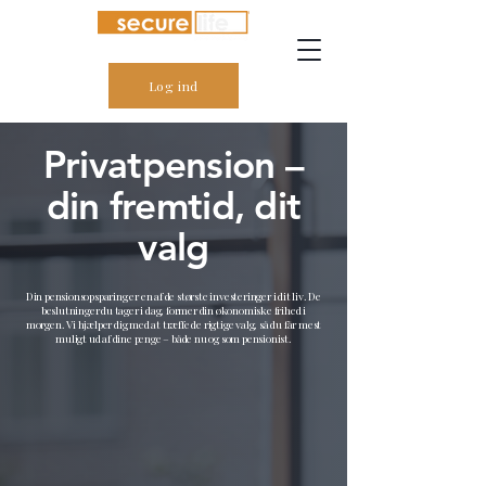
Log ind
Privatpension –
din fremtid, dit
valg
Din pensionsopsparing er en af de største investeringer i dit liv. De
beslutninger du tager i dag, former din økonomiske frihed i
morgen. Vi hjælper dig med at træffe de rigtige valg, så du får mest
muligt ud af dine penge – både nu og som pensionist.