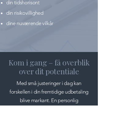
din tidshorisont
din risikovillighed
dine nuværende vilkår
Kom i gang – få overblik
over dit potentiale
Med små justeringer i dag kan
forskellen i din fremtidige udbetaling
blive markant. En personlig
pensionsløsning giver dig overblik og
en tydelig plan for din økonomi.
Det behøver ikke være kompliceret.